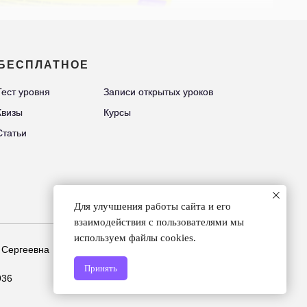
БЕСПЛАТНОЕ
Тест уровня
Тест уровня
Записи открытых уроков
Записи открытых уроков
Квизы
Квизы
Курсы
Курсы
Статьи
Статьи
Для улучшения работы сайта и его
взаимодействия с пользователями мы
используем файлы cookies.
 Сергеевна
Принять
936
с 2018 © kakrodnoy.com