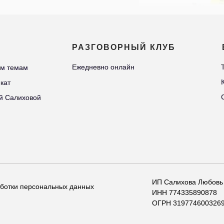
РАЗГОВОРНЫЙ КЛУБ
Ежедневно онлайн
Ежедневно онлайн
ым темам
ым темам
кат
кат
й Салиховой
й Салиховой
ИП Салихова Любовь
ботки персональных данных
ИНН 774335890878
ОГРН 319774600326