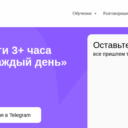
Обучение
Разговорны
Оставьт
ти 3+ часа
все пришлем 
каждый день»
я в Telegram