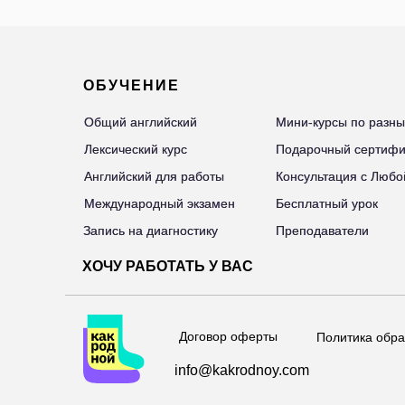
ОБУЧЕНИЕ
Общий английский
Общий английский
Мини-курсы по разн
Мини-курсы по разн
Лексический курс
Лексический курс
Подарочный сертифи
Подарочный сертифи
Английский для работы
Английский для работы
Консультация с Любо
Консультация с Любо
Международный экзамен
Международный экзамен
Бесплатный урок
Бесплатный урок
Запись на диагностику
Запись на диагностику
Преподаватели
Преподаватели
ХОЧУ РАБОТАТЬ У ВАС
Договор оферты
Политика обра
info@kakrodnoy.com