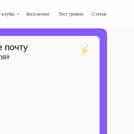
е клубы
Бесплатное
Тест уровня
Статьи
е почту
туда