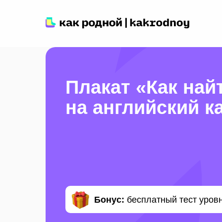
Плакат
«Как най
на английский 
Бонус:
бесплатный тест уровн