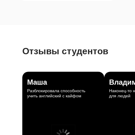
Отзывы студентов
Маша
Влади
Разблокировала способность
Наконец-то 
учить английский с кайфом
для людей