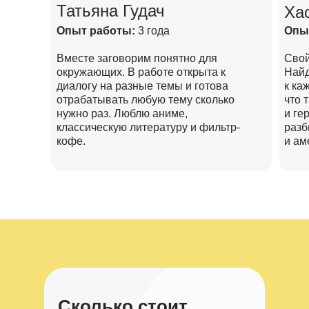
Татьяна Гудач
Ха
Опыт работы:
3 года
Опы
Вместе заговорим понятно для
Свой
окружающих. В работе открыта к
Найд
диалогу на разные темы и готова
к ка
отрабатывать любую тему сколько
что 
нужно раз. Люблю аниме,
и ге
классическую литературу и фильтр-
разб
кофе.
и ам
Сколько стоит