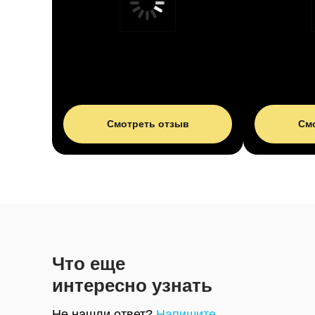
Смотреть отзыв
См
Что еще
интересно узнать
Не нашли ответ?
Напишите