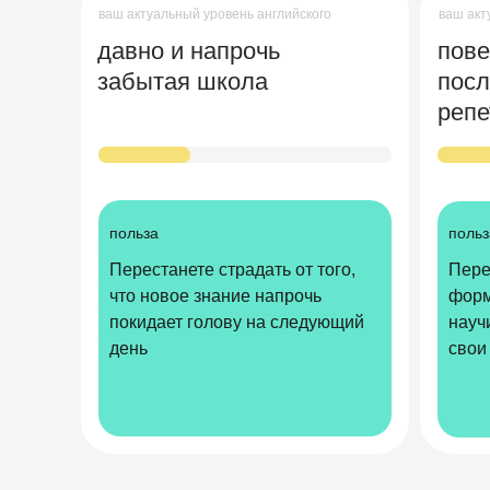
ваш актуальный уровень английского
ваш акт
давно и напрочь
пове
забытая школа
посл
репе
польза
польз
Перестанете страдать от того,
Пере
что новое знание напрочь
форма
покидает голову на следующий
науч
день
свои