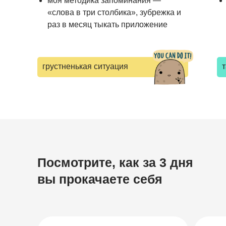
моя методика запоминания —
«слова в три столбика», зубрежка и
раз в месяц тыкать приложение
грустненькая ситуация
т
Посмотрите, как за 3 дня
вы прокачаете себя