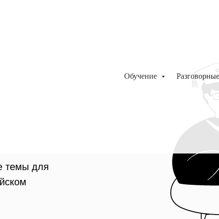
Обучение
Разговорны
е темы для
ийском