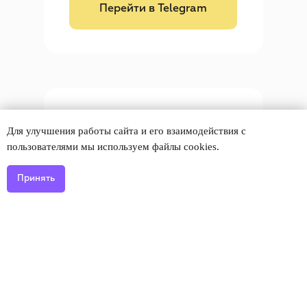
Перейти в Telegram
Если Telegram
Для улучшения работы сайта и его взаимодействия с
не работает
пользователями мы используем файлы cookies.
Принять
Пожалуйста, заполните
небольшую форму, если оставить
заявку через Telegram у вас не
получается. Это не займет
больше 30 секунд
Даю
Согласие на обработку
персональных данных
Принимаю условия
Оферты