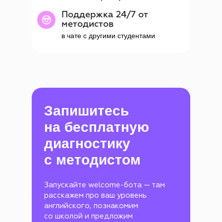
Поддержка 24/7 от
методистов
в чате с другими студентами
Запишитесь
на бесплатную
диагностику
с методистом
Запускайте welcome-бота — там
расскажем про ваш уровень
английского, познакомим
со школой и предложим